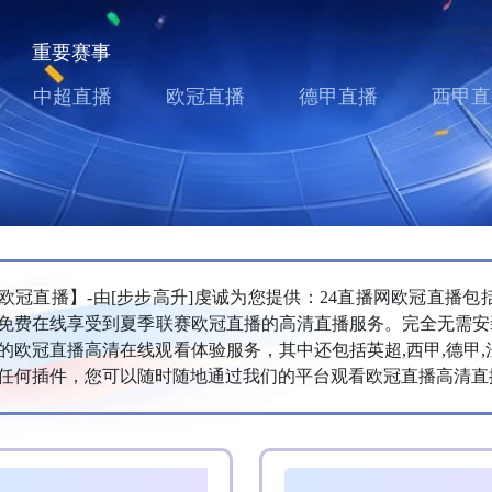
重要赛事
中超直播
欧冠直播
德甲直播
西甲直
26欧冠直播】-由[步步高升]虔诚为您提供：24直播网欧冠直播
免费在线享受到夏季联赛欧冠直播的高清直播服务。完全无需安
的欧冠直播高清在线观看体验服务，其中还包括英超,西甲,德甲,
任何插件，您可以随时随地通过我们的平台观看欧冠直播高清直