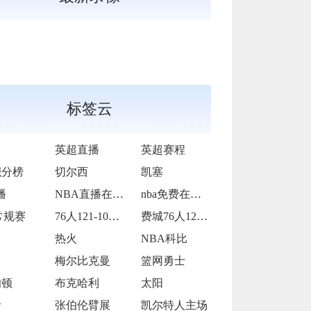
标签云
英超直播
英超赛程
积分榜
切尔西
凯塞
播
NBA直播在线观看
nba免费在线高清直播
常规赛
76人121-108大胜黄蜂
费城76人121-108夏洛特黄蜂
热火
NBA科比
梅尔比克曼
篮网勇士
伯顿
布克哈利
太阳
者
​张伯伦臂展
凯尔特人主场